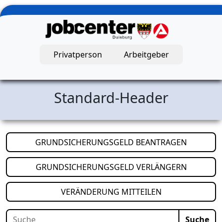
Zum Hauptinhalt springen
Privatperson
Arbeitgeber
Jobcenter Duisburg – Startseite
Standard-Header
(öffnet i
GRUNDSICHERUNGSGELD BEANTRAGEN
(öffnet i
GRUNDSICHERUNGSGELD VERLÄNGERN
(öffnet in neuem
VERÄNDERUNG MITTEILEN
Suche
Suche