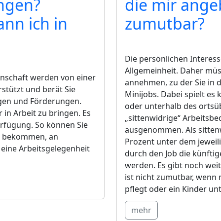
ungen?
die mir ange
nn ich in
zumutbar?
Die persönlichen Interess
Allgemeinheit. Daher müss
inschaft werden von einer
annehmen, zu der Sie in 
rstützt und berät Sie
Minijobs. Dabei spielt es 
ngen und Förderungen.
oder unterhalb des ortsübl
 in Arbeit zu bringen. Es
„sittenwidrige“ Arbeits
erfügung. So können Sie
ausgenommen. Als sittenwi
et bekommen, an
Prozent unter dem jeweil
eine Arbeitsgelegenheit
durch den Job die künftig
werden. Es gibt noch wei
ist nicht zumutbar, wenn
pflegt oder ein Kinder unt
mehr