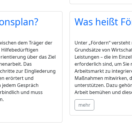
ionsplan?
Was heißt Fö
wischen dem Träger der
Unter „Fördern“ versteht
Hilfebedürftigen
Grundsätze von Wirtschaf
ientierung über das Ziel
Leistungen – die im Einzel
menarbeit. Das
erforderlich sind, um Sie 
chritte zur Eingliederung
Arbeitsmarkt zu integriere
en erörtert und
Maßnahmen mitwirken, die
in jedem Gespräch
unterstützen. Dazu gehört
verbindlich und muss
Arbeit bemühen und dies
n.
mehr