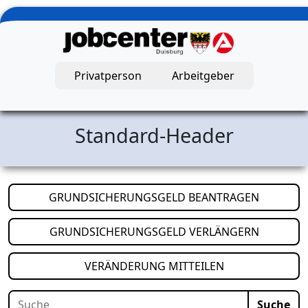
Zum Hauptinhalt springen
Privatperson
Arbeitgeber
Jobcenter Duisburg – Startseite
Standard-Header
(öffnet i
GRUNDSICHERUNGSGELD BEANTRAGEN
(öffnet i
GRUNDSICHERUNGSGELD VERLÄNGERN
(öffnet in neuem
VERÄNDERUNG MITTEILEN
Suche
Suche