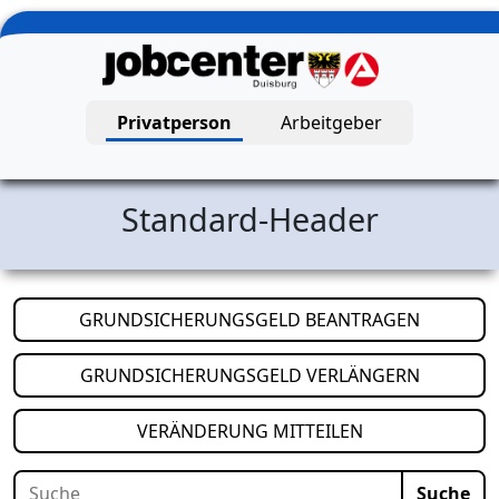
Zum Hauptinhalt springen
Privatperson
Arbeitgeber
Jobcenter Duisburg – Startseite
Standard-Header
(öffnet i
GRUNDSICHERUNGSGELD BEANTRAGEN
(öffnet i
GRUNDSICHERUNGSGELD VERLÄNGERN
(öffnet in neuem
VERÄNDERUNG MITTEILEN
Suche
Suche