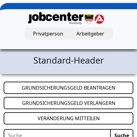
Zum Hauptinhalt springen
Privatperson
Arbeitgeber
Jobcenter Duisburg – Startseite
Standard-Header
(öffnet i
GRUNDSICHERUNGSGELD BEANTRAGEN
(öffnet i
GRUNDSICHERUNGSGELD VERLÄNGERN
(öffnet in neuem
VERÄNDERUNG MITTEILEN
Suche
Suche