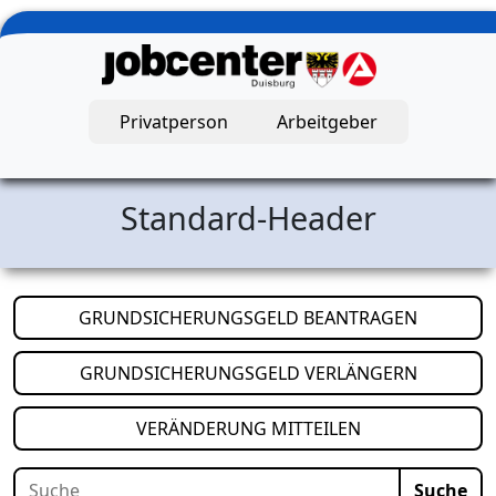
Zum Hauptinhalt springen
Privatperson
Arbeitgeber
Jobcenter Duisburg – Startseite
Standard-Header
(öffnet i
GRUNDSICHERUNGSGELD BEANTRAGEN
(öffnet i
GRUNDSICHERUNGSGELD VERLÄNGERN
(öffnet in neuem
VERÄNDERUNG MITTEILEN
Suche
Suche