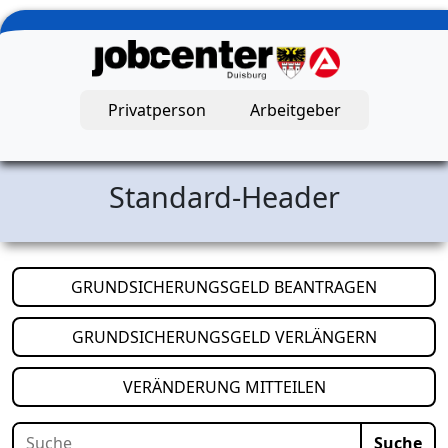
Zum Hauptinhalt springen
Privatperson
Arbeitgeber
Jobcenter Duisburg – Startseite
Standard-Header
(öffnet i
GRUNDSICHERUNGSGELD BEANTRAGEN
(öffnet i
GRUNDSICHERUNGSGELD VERLÄNGERN
(öffnet in neuem
VERÄNDERUNG MITTEILEN
Suche
Suche