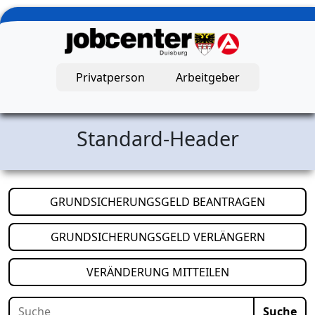
Zum Hauptinhalt springen
Privatperson
Arbeitgeber
Jobcenter Duisburg – Startseite
Standard-Header
(öffnet i
GRUNDSICHERUNGSGELD BEANTRAGEN
(öffnet i
GRUNDSICHERUNGSGELD VERLÄNGERN
(öffnet in neuem
VERÄNDERUNG MITTEILEN
Suche
Suche