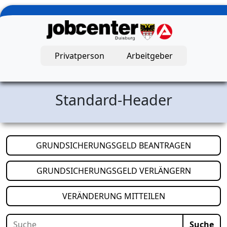
Zum Hauptinhalt springen
Privatperson
Arbeitgeber
Jobcenter Duisburg – Startseite
Standard-Header
(öffnet i
GRUNDSICHERUNGSGELD BEANTRAGEN
(öffnet i
GRUNDSICHERUNGSGELD VERLÄNGERN
(öffnet in neuem
VERÄNDERUNG MITTEILEN
Suche
Suche