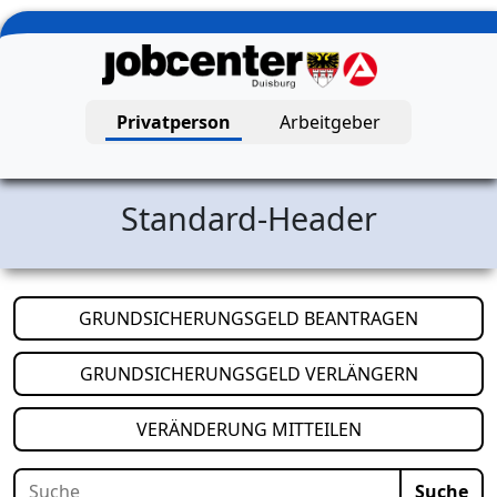
Zum Hauptinhalt springen
Privatperson
Arbeitgeber
Jobcenter Duisburg – Startseite
Standard-Header
(öffnet i
GRUNDSICHERUNGSGELD BEANTRAGEN
(öffnet i
GRUNDSICHERUNGSGELD VERLÄNGERN
(öffnet in neuem
VERÄNDERUNG MITTEILEN
Suche
Suche