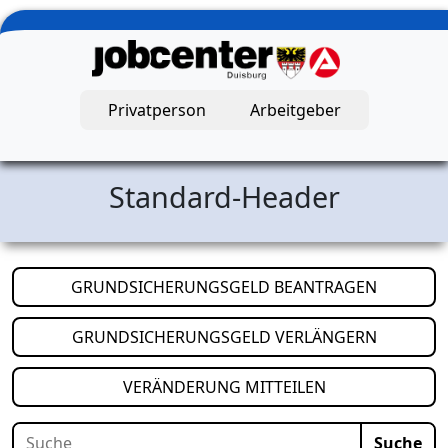
Zum Hauptinhalt springen
Privatperson
Arbeitgeber
Jobcenter Duisburg – Startseite
Standard-Header
(öffnet i
GRUNDSICHERUNGSGELD BEANTRAGEN
(öffnet i
GRUNDSICHERUNGSGELD VERLÄNGERN
(öffnet in neuem
VERÄNDERUNG MITTEILEN
Suche
Suche