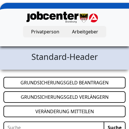
Zum Hauptinhalt springen
Privatperson
Arbeitgeber
Jobcenter Duisburg – Startseite
Standard-Header
(öffnet i
GRUNDSICHERUNGSGELD BEANTRAGEN
(öffnet i
GRUNDSICHERUNGSGELD VERLÄNGERN
(öffnet in neuem
VERÄNDERUNG MITTEILEN
Suche
Suche