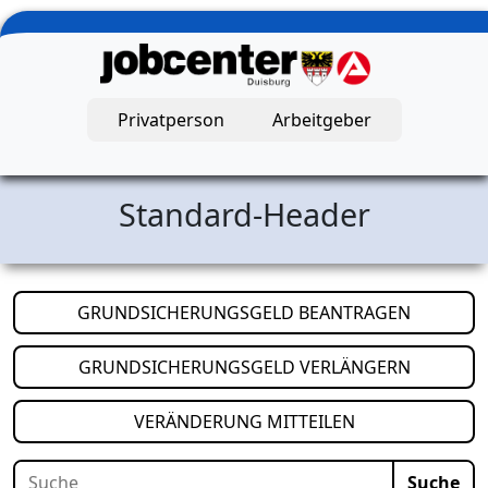
Zum Hauptinhalt springen
Privatperson
Arbeitgeber
Jobcenter Duisburg – Startseite
Standard-Header
(öffnet i
GRUNDSICHERUNGSGELD BEANTRAGEN
(öffnet i
GRUNDSICHERUNGSGELD VERLÄNGERN
(öffnet in neuem
VERÄNDERUNG MITTEILEN
Suche
Suche